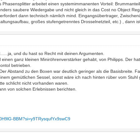
ls Phasensplitter arbeitet einen systemimmanenten Vorteil: Brummanteil
nders saubere Wiedergabe und nicht gleich in das Cost no Object Re
s erfordert dann technisch nämlich mind. Eingangsübertrager, Zwischen
tungsaufbau, großes stufengetrenntes Drosselnetzteil, etc.) , dann is
il......ja, und du hast so Recht mit deinen Argumenten.
einen ganz kleinen Miniröhrenverstärker gehabt, von Philipps. Der hat
ontol betrieben.
Der Abstand zu den Boxen war deutlich geringer als die Basisbreite. Fa
 einem gemütlichen Sessel, sonst wäre ich nach hinten rüber vom Stuhl 
te schlicht nicht vorhanden waren.
ann von solchen Erlebnissen berichten.
/U80H9lG-BBM?si=y9TRysqufYx9swC9