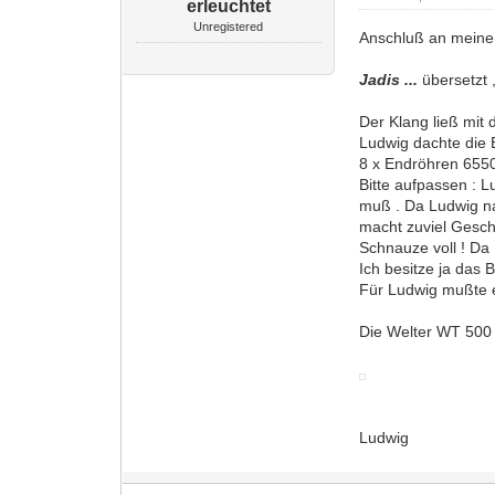
erleuchtet
Unregistered
Anschluß an meinen 
Jadis ...
übersetzt 
Der Klang ließ mit
Ludwig dachte die 
8 x Endröhren 6550
Bitte aufpassen : 
muß . Da Ludwig na
macht zuviel Gesch
Schnauze voll ! Da
Ich besitze ja das 
Für Ludwig mußte ei
Die Welter WT 500 
Ludwig