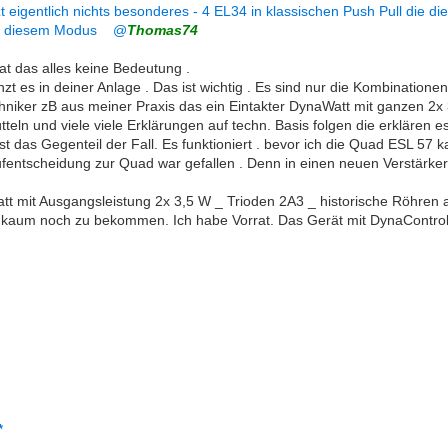
tzt eigentlich nichts besonderes - 4 EL34 in klassischen Push Pull die 
 in diesem Modus @
Thomas74
at das alles keine Bedeutung .
nzt es in deiner Anlage . Das ist wichtig . Es sind nur die Kombinationen
hniker zB aus meiner Praxis das ein Eintakter DynaWatt mit ganzen 2x
teln und viele viele Erklärungen auf techn. Basis folgen die erklären es 
st das Gegenteil der Fall. Es funktioniert . bevor ich die Quad ESL 57 
fentscheidung zur Quad war gefallen . Denn in einen neuen Verstärker wo
tt mit Ausgangsleistung 2x 3,5 W _ Trioden 2A3 _ historische Röhren al
kaum noch zu bekommen. Ich habe Vorrat. Das Gerät mit DynaControl 
*