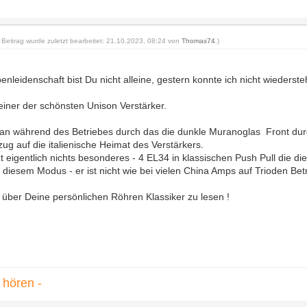
r Beitrag wurde zuletzt bearbeitet: 21.10.2023, 08:24 von
Thomas74
.)
enleidenschaft bist Du nicht alleine, gestern konnte ich nicht wiederst
 einer der schönsten Unison Verstärker.
an während des Betriebes durch das die dunkle Muranoglas Front dur
ug auf die italienische Heimat des Verstärkers.
tzt eigentlich nichts besonderes - 4 EL34 in klassischen Push Pull die 
n diesem Modus - er ist nicht wie bei vielen China Amps auf Trioden Bet
r über Deine persönlichen Röhren Klassiker zu lesen !
u hören -