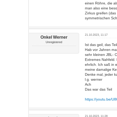
einen Röhre, die a
man also eine beso
Zirkus greifen (da
symmetrischen Schal
21.10.2023, 11:17
Onkel Werner
Unregistered
Ist das geil, das Te
Hab vor Jahren mal 
sehr kleinen JBL- C
Extremes Nahfeld. 
ehrlich. Ich saß in
meine damalige Ket
Denke mal, jeder k
l.g. werner
Ach
Das war das Teil
https://youtu.be
21.10.2023, 11:28