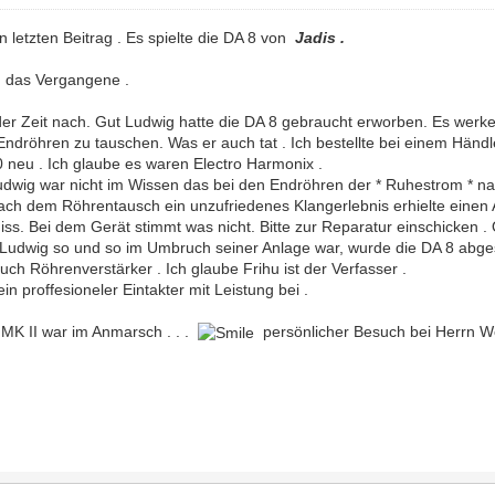
letzten Beitrag . Es spielte die DA 8 von
Jadis .
, das Vergangene .
 der Zeit nach. Gut Ludwig hatte die DA 8 gebraucht erworben. Es werk
Endröhren zu tauschen. Was er auch tat . Ich bestellte bei einem Händ
 neu . Ich glaube es waren Electro Harmonix .
Ludwig war nicht im Wissen das bei den Endröhren der * Ruhestrom * 
ch dem Röhrentausch ein unzufriedenes Klangerlebnis erhielte einen An
iss. Bei dem Gerät stimmt was nicht. Bitte zur Reparatur einschicken .
 Ludwig so und so im Umbruch seiner Anlage war, wurde die DA 8 abges
Buch Röhrenverstärker . Ich glaube Frihu ist der Verfasser .
n proffesioneler Eintakter mit Leistung bei .
MK II war im Anmarsch . . .
persönlicher Besuch bei Herrn We