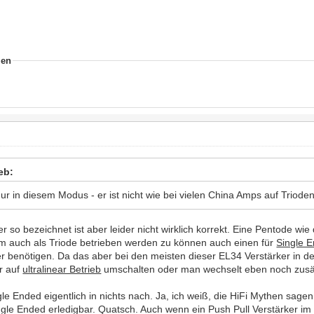
ien
eb:
nur in diesem Modus - er ist nicht wie bei vielen China Amps auf Trioden
 so bezeichnet ist aber leider nicht wirklich korrekt. Eine Pentode wi
 auch als Triode betrieben werden zu können auch einen für
Single 
 benötigen. Da das aber bei den meisten dieser EL34 Verstärker in d
r auf
ultralinear Betrieb
umschalten oder man wechselt eben noch zusä
gle Ended eigentlich in nichts nach. Ja, ich weiß, die HiFi Mythen sag
ngle Ended erledigbar. Quatsch. Auch wenn ein Push Pull Verstärker im