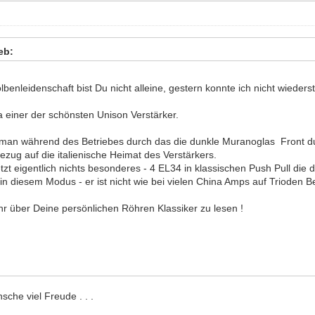
eb:
lbenleidenschaft bist Du nicht alleine, gestern konnte ich nicht wieder
ja einer der schönsten Unison Verstärker.
 man während des Betriebes durch das die dunkle Muranoglas Front d
zug auf die italienische Heimat des Verstärkers.
jetzt eigentlich nichts besonderes - 4 EL34 in klassischen Push Pull di
 in diesem Modus - er ist nicht wie bei vielen China Amps auf Trioden B
hr über Deine persönlichen Röhren Klassiker zu lesen !
che viel Freude . . .