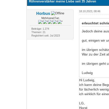
Röhrenverstärker meine Liebe seit 35 Jahren
18.10.2023, 08:46
Horbus
Mehrkanal Fan
erleuchtet schri
Beiträge: 1.274
Jedoch deine auss
Themen: 21
Registriert seit: Jul 2023
gut, einigen wir
im übrigen schät
War zu der Zeit a
im übrigen geht 
Ludwig
Hi Ludwig,
ich kann deine Bege
für lächerlich weni
ich wirklich für ei
LG,
Horst