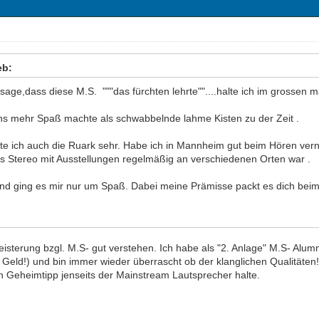
eb:
age,dass diese M.S. """das fürchten lehrte""....halte ich im grossen 
 uns mehr Spaß machte als schwabbelnde lahme Kisten zu der Zeit .
zte ich auch die Ruark sehr. Habe ich in Mannheim gut beim Hören ve
ls Stereo mit Ausstellungen regelmäßig an verschiedenen Orten war .
und ging es mir nur um Spaß. Dabei meine Prämisse packt es dich beim 
isterung bzgl. M.S- gut verstehen. Ich habe als "2. Anlage" M.S- Alum
g Geld!) und bin immer wieder überrascht ob der klanglichen Qualitäten
nen Geheimtipp jenseits der Mainstream Lautsprecher halte.