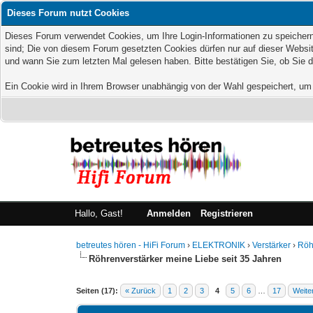
Dieses Forum nutzt Cookies
Dieses Forum verwendet Cookies, um Ihre Login-Informationen zu speichern, 
sind; Die von diesem Forum gesetzten Cookies dürfen nur auf dieser Websit
und wann Sie zum letzten Mal gelesen haben. Bitte bestätigen Sie, ob Sie 
Ein Cookie wird in Ihrem Browser unabhängig von der Wahl gespeichert, um z
Hallo, Gast!
Anmelden
Registrieren
betreutes hören - HiFi Forum
›
ELEKTRONIK
›
Verstärker
›
Röh
Röhrenverstärker meine Liebe seit 35 Jahren
Seiten (17):
« Zurück
1
2
3
4
5
6
…
17
Weite