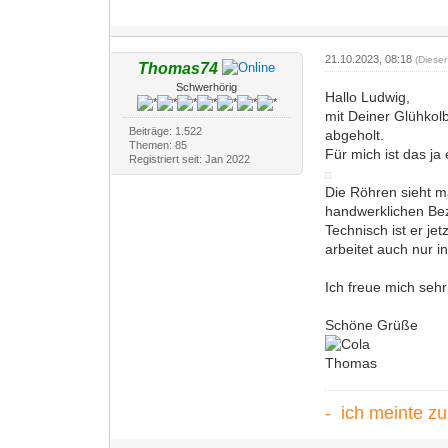
21.10.2023, 08:18
(Diese
Thomas74
Schwerhörig
Hallo Ludwig,
mit Deiner Glühkolb
Beiträge: 1.522
abgeholt.
Themen: 85
Für mich ist das ja
Registriert seit: Jan 2022
Die Röhren sieht m
handwerklichen Bez
Technisch ist er je
arbeitet auch nur i
Ich freue mich seh
Schöne Grüße
Thomas
- ich meinte z