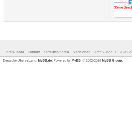
(Keine Beac
Foren-Team
Kontakt
betreutes hören
Nach oben
Archiv-Modus
Alle Fo
Deutsche Übersetzung:
MyBB.de
, Powered by
MyBB
, © 2002-2026
MyBB Group
.