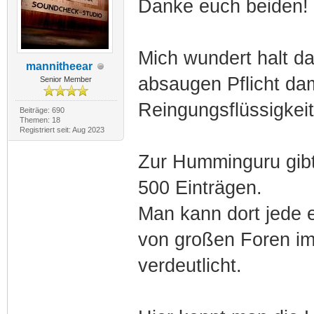
Danke euch beiden!
Mich wundert halt da
mannitheear
absaugen Pflicht da
Senior Member
Reingungsflüssigkeit
Beiträge: 690
Themen: 18
Registriert seit: Aug 2023
Zur Humminguru gibt
500 Einträgen.
Man kann dort jede 
von großen Foren i
verdeutlicht.