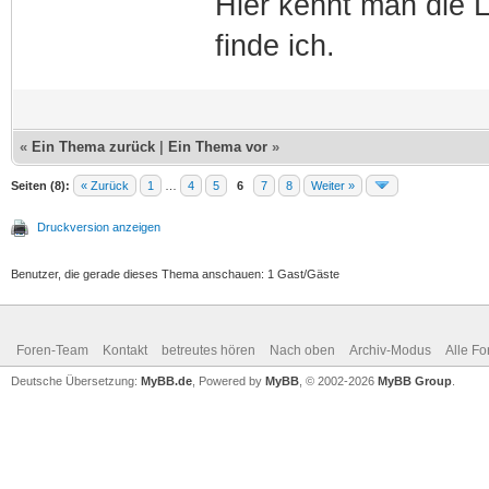
Hier kennt man die L
finde ich.
«
Ein Thema zurück
|
Ein Thema vor
»
Seiten (8):
« Zurück
1
…
4
5
6
7
8
Weiter »
Druckversion anzeigen
Benutzer, die gerade dieses Thema anschauen: 1 Gast/Gäste
Foren-Team
Kontakt
betreutes hören
Nach oben
Archiv-Modus
Alle Fo
Deutsche Übersetzung:
MyBB.de
, Powered by
MyBB
, © 2002-2026
MyBB Group
.