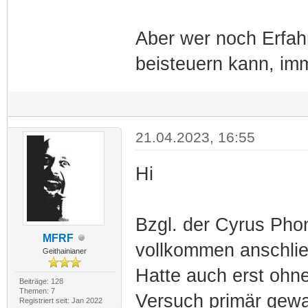
Aber wer noch Erfa
beisteuern kann, im
21.04.2023, 16:55
Hi
Bzgl. der Cyrus Pho
MFRF
vollkommen anschli
Geithainianer
Hatte auch erst ohn
Beiträge: 128
Themen: 7
Versuch primär gewag
Registriert seit: Jan 2022