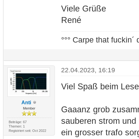
Viele Grüße
René
°°° Carpe that fuckin´ 
22.04.2023, 16:19
Viel Spaß beim Lese
Anti
Gaaanz grob zusamme
Member
sauberen strom und
Beiträge: 67
Themen: 1
ein grosser trafo sor
Registriert seit: Oct 2022