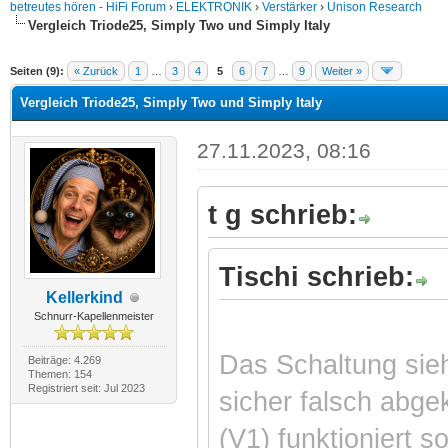
betreutes hören - HiFi Forum
›
ELEKTRONIK
›
Verstärker
›
Unison Research
Vergleich Triode25, Simply Two und Simply Italy
Seiten (9):
« Zurück
1
…
3
4
5
6
7
…
9
Weiter »
Vergleich Triode25, Simply Two und Simply Italy
27.11.2023, 08:16
t g schrieb:
Tischi schrieb:
Kellerkind
Schnurr-Kapellenmeister
Das Schaltung sieh
Beiträge: 4.269
Themen: 154
Registriert seit: Jul 2023
sicher falsch abge
(V1) funktioniert