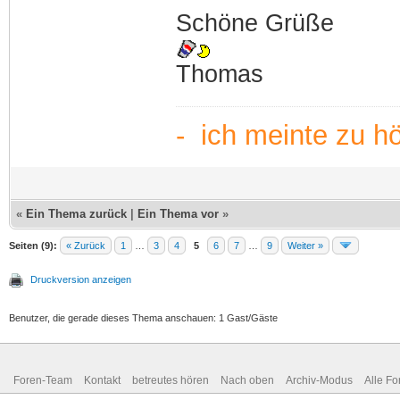
Schöne Grüße
Thomas
- ich meinte zu h
«
Ein Thema zurück
|
Ein Thema vor
»
Seiten (9):
« Zurück
1
…
3
4
5
6
7
…
9
Weiter »
Druckversion anzeigen
Benutzer, die gerade dieses Thema anschauen: 1 Gast/Gäste
Foren-Team
Kontakt
betreutes hören
Nach oben
Archiv-Modus
Alle Fo