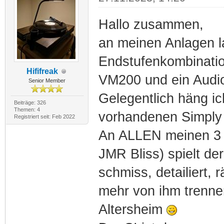
Hallo zusammen,
an meinen Anlagen l
Endstufenkombinati
Hififreak
VM200 und ein Audi
Senior Member
Gelegentlich häng i
Beiträge: 326
Themen: 4
vorhandenen Simply I
Registriert seit: Feb 2022
An ALLEN meinen 3 L
JMR Bliss) spielt d
schmiss, detailiert,
mehr von ihm trennen
Altersheim