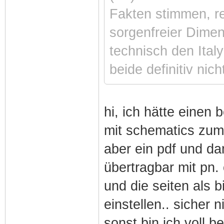
Fakten stimmen, re
sorgenfreier Dime
technisch den Ita
beide definitiv nich
hi, ich hätte einen
mit schematics zum s
aber ein pdf und da
übertragbar mit pn.
und die seiten als b
einstellen.. sicher 
sonst bin ich voll b