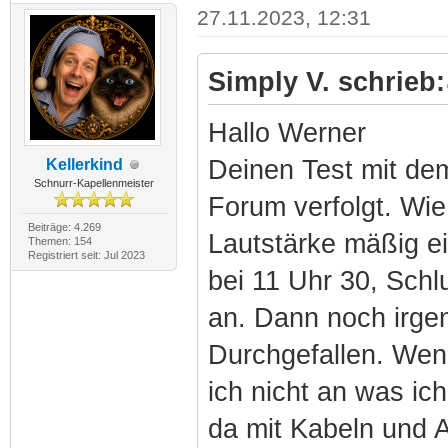
27.11.2023, 12:31
Simply V. schrieb:
Hallo Werner
Deinen Test mit de
Kellerkind
Schnurr-Kapellenmeister
Forum verfolgt. Wi
Beiträge: 4.269
Lautstärke mäßig e
Themen: 154
Registriert seit: Jul 2023
bei 11 Uhr 30, Schl
an. Dann noch irgen
Durchgefallen. Wenn
ich nicht an was ic
da mit Kabeln und Au