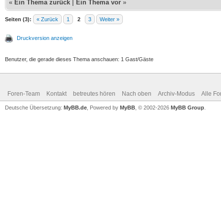
«
Ein Thema zurück
|
Ein Thema vor
»
Seiten (3):
« Zurück
1
2
3
Weiter »
Druckversion anzeigen
Benutzer, die gerade dieses Thema anschauen: 1 Gast/Gäste
Foren-Team
Kontakt
betreutes hören
Nach oben
Archiv-Modus
Alle Fo
Deutsche Übersetzung:
MyBB.de
, Powered by
MyBB
, © 2002-2026
MyBB Group
.