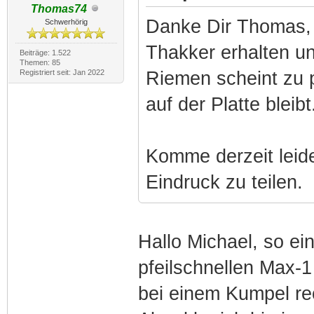
Thomas74
Danke Dir Thomas,
Schwerhörig
Thakker erhalten u
Beiträge: 1.522
Themen: 85
Registriert seit: Jan 2022
Riemen scheint zu 
auf der Platte bleib
Komme derzeit leid
Eindruck zu teilen.
Hallo Michael, so ei
pfeilschnellen Max-1
bei einem Kumpel re