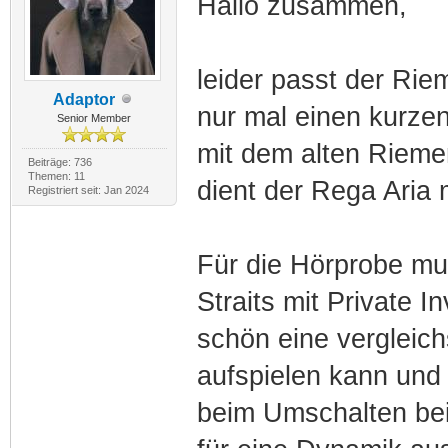
Hallo zusammen,
leider passt der Ri
Adaptor
nur mal einen kurze
Senior Member
mit dem alten Rieme
Beiträge: 736
Themen: 11
dient der Rega Aria
Registriert seit: Jan 2024
Für die Hörprobe mus
Straits mit Private I
schön eine vergleic
aufspielen kann und
beim Umschalten bei 