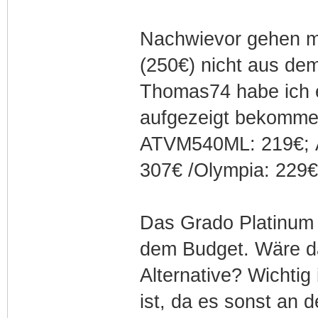
Nachwievor gehen m
(250€) nicht aus de
Thomas74 habe ich e
aufgezeigt bekommen
ATVM540ML: 219€; 
307€ /Olympia: 229
Das Grado Platinum 3
dem Budget. Wäre da
Alternative? Wichtig
ist, da es sonst an 