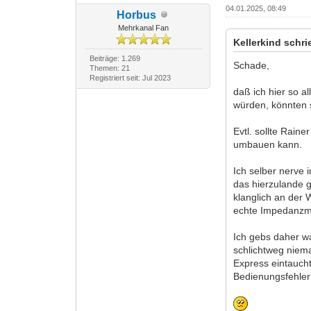
04.01.2025, 08:49
Horbus
Mehrkanal Fan
Kellerkind schri
Beiträge: 1.269
Schade,
Themen: 21
Registriert seit: Jul 2023
daß ich hier so a
würden, könnten s
Evtl. sollte Rain
umbauen kann.
Ich selber nerve 
das hierzulande g
klanglich an der 
echte Impedanzmo
Ich gebs daher wa
schlichtweg niema
Express eintauch
Bedienungsfehle