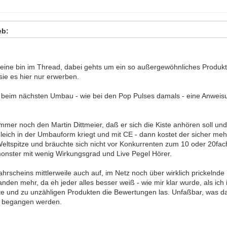
eb:
lleine bin im Thread, dabei gehts um ein so außergewöhnliches Produkt
ie es hier nur erwerben.
er beim nächsten Umbau - wie bei den Pop Pulses damals - eine Anweisu
immer noch den Martin Dittmeier, daß er sich die Kiste anhören soll u
leich in der Umbauform kriegt und mit CE - dann kostet der sicher me
Weltspitze und bräuchte sich nicht vor Konkurrenten zum 10 oder 20fac
nster mit wenig Wirkungsgrad und Live Pegel Hörer.
hrscheins mittlerweile auch auf, im Netz noch über wirklich prickelnde 
nden mehr, da eh jeder alles besser weiß - wie mir klar wurde, als ic
te und zu unzähligen Produkten die Bewertungen las. Unfaßbar, was d
r begangen werden.