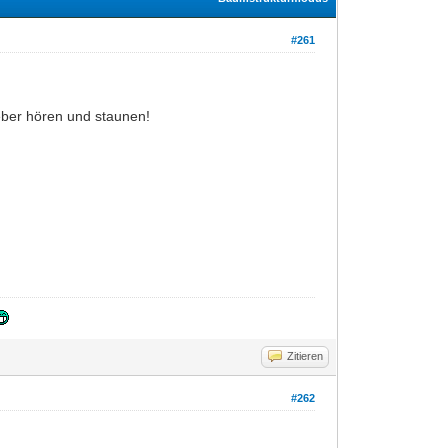
#261
ieber hören und staunen!
Zitieren
#262