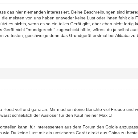
ass das hier niemanden interessiert. Deine Beschreibungen sind intere
Nur, die meisten von uns haben entweder keine Lust oder ihnen fehlt die 
tzt es nichts, wenn es so ein tolles Gerät gibt, aber eben nicht fertig k
 Gerät nicht "mundgerecht" zugeschickt hätte, wärest du ja selbst auch
n zu testen, geschweige denn das Grundgerät erstmal bei Alibaba zu b
a Horst voll und ganz an. Mir machen deine Berichte viel Freude und wi
warst schließlich der Auslöser für den Kauf meiner Max 1!
orstellen kann, für Interessenten aus dem Forum den Goldie anzupassen
 wie Du keine Lust mir ein unsicheres Gerät direkt aus China zu bestel