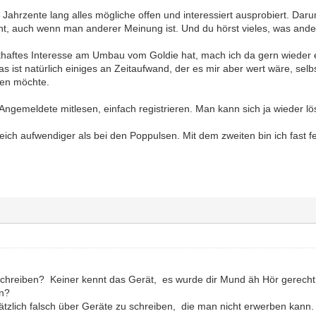
Jahrzente lang alles mögliche offen und interessiert ausprobiert. Dar
t, auch wenn man anderer Meinung ist. Und du hörst vieles, was andere
haftes Interesse am Umbau vom Goldie hat, mach ich da gern wieder 
 ist natürlich einiges an Zeitaufwand, der es mir aber wert wäre, sel
hen möchte.
ht Angemeldete mitlesen, einfach registrieren. Man kann sich ja wieder l
ich aufwendiger als bei den Poppulsen. Mit dem zweiten bin ich fast fe
schreiben? Keiner kennt das Gerät, es wurde dir Mund äh Hör gerecht 
en?
sätzlich falsch über Geräte zu schreiben, die man nicht erwerben kann.