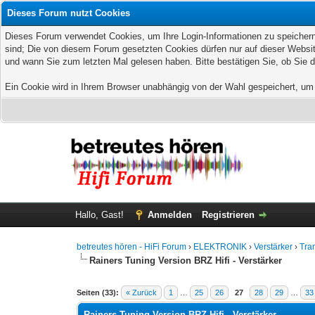
Dieses Forum nutzt Cookies
Dieses Forum verwendet Cookies, um Ihre Login-Informationen zu speichern, 
sind; Die von diesem Forum gesetzten Cookies dürfen nur auf dieser Websit
und wann Sie zum letzten Mal gelesen haben. Bitte bestätigen Sie, ob Sie 
Ein Cookie wird in Ihrem Browser unabhängig von der Wahl gespeichert, um z
Hallo, Gast!
Anmelden
Registrieren
betreutes hören - HiFi Forum
›
ELEKTRONIK
›
Verstärker
›
Tran
Rainers Tuning Version BRZ Hifi - Verstärker
Seiten (33):
« Zurück
1
…
25
26
27
28
29
…
33
Rainers Tuning Version BRZ Hifi - Verstärker