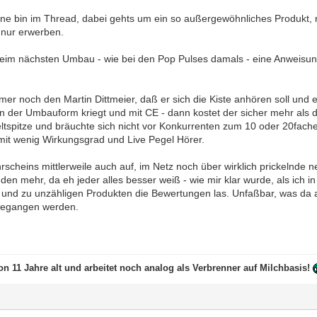
leine bin im Thread, dabei gehts um ein so außergewöhnliches Produkt,
r nur erwerben.
 beim nächsten Umbau - wie bei den Pop Pulses damals - eine Anweisung
mmer noch den Martin Dittmeier, daß er sich die Kiste anhören soll un
 in der Umbauform kriegt und mit CE - dann kostet der sicher mehr als
eltspitze und bräuchte sich nicht vor Konkurrenten zum 10 oder 20fache
it wenig Wirkungsgrad und Live Pegel Hörer.
scheins mittlerweile auch auf, im Netz noch über wirklich prickelnde n
den mehr, da eh jeder alles besser weiß - wie mir klar wurde, als ich 
 und zu unzähligen Produkten die Bewertungen las. Unfaßbar, was da 
begangen werden.
on 11 Jahre alt und arbeitet noch analog als Verbrenner auf Milchbasis!