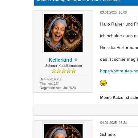
03.01.2025, 16:09
Hallo Rainer und F
ich schulde euch no
Hier die Performan
das ist schier magi
Kellerkind
Schnurr-Kapellenmeister
https://betreutes-
Beiträge: 4.266
Themen: 154
Registriert seit: Jul 2023
Meine Katze ist sch
04.01.2025, 08:21
Schade,