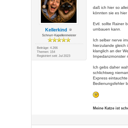
daß ich hier so al
könnten sie es hie
Evtl. sollte Rainer
umbauen kann.
Kellerkind
Schnurr-Kapellenmeister
Ich selber nerve i
hierzulande gleich
Beiträge: 4.266
klanglich an der W
Themen: 154
Registriert seit: Jul 2023
Impedanzmonster m
Ich gebs daher wahr
schlichtweg nieman
Express eintauchte
Bedienungsfehler 
Meine Katze ist sch