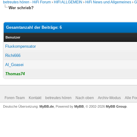
betreutes hören - HiFi Forum
›
HIFI ALLGEMEIN
›
HiFi News und Allgemeines
›
G
Wer schrieb?
Gesamtanzahl der Beiträge: 6
Benutzer
Fluxkompensator
Richi666
Al_Goasei
Thomas74
Foren-Team
Kontakt
betreutes hören
Nach oben
Archiv-Modus
Alle Fo
Deutsche Übersetzung:
MyBB.de
, Powered by
MyBB
, © 2002-2026
MyBB Group
.