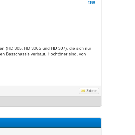
#158
xen (HD 305, HD 306S und HD 307), die sich nur
hen Basschassis verbaut, Hochtöner sind, von
Zitieren