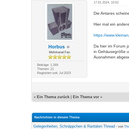
17.01.2024, 10:52
Die Antares schein
Hier mal ein ande
https://www.kleina
Da hier im Forum j
Horbus
in Gehäusegröße un
Mehrkanal Fan
Ausnahmen abgeseh
Beiträge: 1.269
Themen: 21
Registriert seit: Jul 2023
«
Ein Thema zurück
|
Ein Thema vor
»
Nachrichten in diesem Thema
Gelegenheiten, Schnäppchen & Raritäten Thread
- von
Th