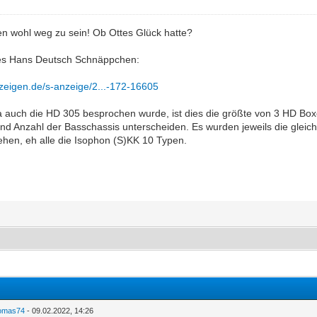
en wohl weg zu sein! Ob Ottes Glück hatte?
res Hans Deutsch Schnäppchen:
nzeigen.de/s-anzeige/2...-172-16605
a auch die HD 305 besprochen wurde, ist dies die größte von 3 HD Bo
d Anzahl der Basschassis unterscheiden. Es wurden jeweils die gleic
en, eh alle die Isophon (S)KK 10 Typen.
omas74
- 09.02.2022, 14:26