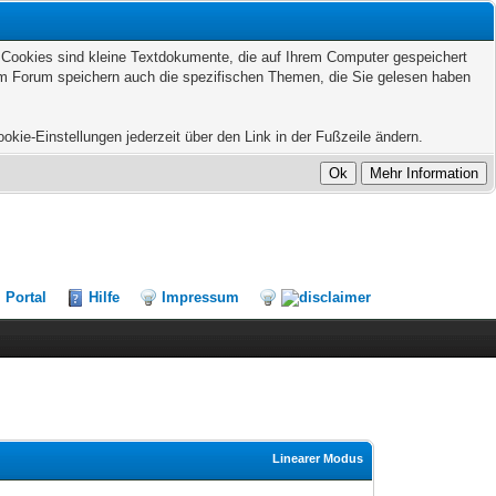
. Cookies sind kleine Textdokumente, die auf Ihrem Computer gespeichert
sem Forum speichern auch die spezifischen Themen, die Sie gelesen haben
kie-Einstellungen jederzeit über den Link in der Fußzeile ändern.
Portal
Hilfe
Impressum
Linearer Modus