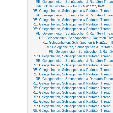
RE: Gelegenheiten, Schnäppchen & Raritäten Threa
Fundstück der Woche
- von
Tischi
- 24.05.2023, 10:07
RE: Gelegenheiten, Schnäppchen & Raritäten Thread
RE: Gelegenheiten, Schnäppchen & Raritäten Threa
RE: Gelegenheiten, Schnäppchen & Raritäten Thread
RE: Gelegenheiten, Schnäppchen & Raritäten Thread
RE: Gelegenheiten, Schnäppchen & Raritäten Thread
RE: Gelegenheiten, Schnäppchen & Raritäten Threa
RE: Gelegenheiten, Schnäppchen & Raritäten Thr
RE: Gelegenheiten, Schnäppchen & Raritäten T
RE: Gelegenheiten, Schnäppchen & Raritäten
RE: Gelegenheiten, Schnäppchen & Rarität
RE: Gelegenheiten, Schnäppchen & Raritäten Thread
RE: Gelegenheiten, Schnäppchen & Raritäten Threa
RE: Gelegenheiten, Schnäppchen & Raritäten Thread
RE: Gelegenheiten, Schnäppchen & Raritäten Thread
RE: Gelegenheiten, Schnäppchen & Raritäten Thread
RE: Gelegenheiten, Schnäppchen & Raritäten Threa
RE: Gelegenheiten, Schnäppchen & Raritäten Thread
RE: Gelegenheiten, Schnäppchen & Raritäten Thread
-
RE: Gelegenheiten, Schnäppchen & Raritäten Thread
RE: Gelegenheiten, Schnäppchen & Raritäten Thread
-
RE: Gelegenheiten, Schnäppchen & Raritäten Thread
RE: Gelegenheiten, Schnäppchen & Raritäten Thread
RE: Gelegenheiten, Schnäppchen & Raritäten Thread
-