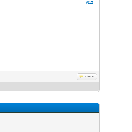
#112
Zitieren