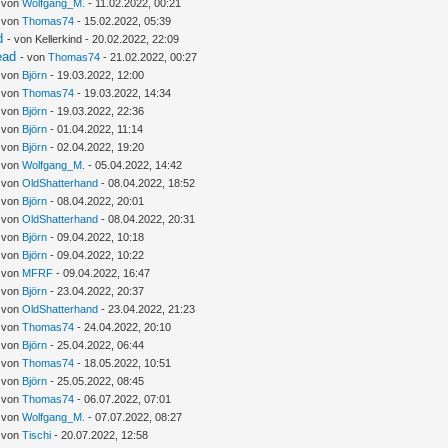
- von
Wolfgang_M.
- 11.02.2022, 00:21
- von
Thomas74
- 15.02.2022, 05:39
d
- von Kellerkind - 20.02.2022, 22:09
ead
- von
Thomas74
- 21.02.2022, 00:27
- von
Björn
- 19.03.2022, 12:00
- von
Thomas74
- 19.03.2022, 14:34
- von
Björn
- 19.03.2022, 22:36
- von
Björn
- 01.04.2022, 11:14
- von
Björn
- 02.04.2022, 19:20
- von
Wolfgang_M.
- 05.04.2022, 14:42
- von
OldShatterhand
- 08.04.2022, 18:52
- von
Björn
- 08.04.2022, 20:01
- von
OldShatterhand
- 08.04.2022, 20:31
- von
Björn
- 09.04.2022, 10:18
- von
Björn
- 09.04.2022, 10:22
- von
MFRF
- 09.04.2022, 16:47
- von
Björn
- 23.04.2022, 20:37
- von
OldShatterhand
- 23.04.2022, 21:23
- von
Thomas74
- 24.04.2022, 20:10
- von
Björn
- 25.04.2022, 06:44
- von
Thomas74
- 18.05.2022, 10:51
- von
Björn
- 25.05.2022, 08:45
- von
Thomas74
- 06.07.2022, 07:01
- von
Wolfgang_M.
- 07.07.2022, 08:27
- von
Tischi
- 20.07.2022, 12:58