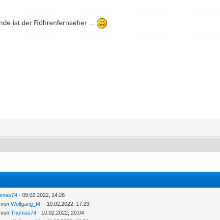
nde ist der Röhrenfernseher ...
omas74
- 09.02.2022, 14:26
- von
Wolfgang_M.
- 10.02.2022, 17:29
- von
Thomas74
- 10.02.2022, 20:04