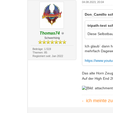
04.08.2023, 20:04
Don_Camillo sch
tripath-test sc
Thomas74
Diese Selbstbau
Schwerhörig
Ich glaub´ dann 
Beiträge: 1.519
mehrfach Dagewe
Themen: 85
Registriert seit: Jan 2022
https://www.yo
Das alte Horn Zeug
Auf der High End 2
- ich meinte z