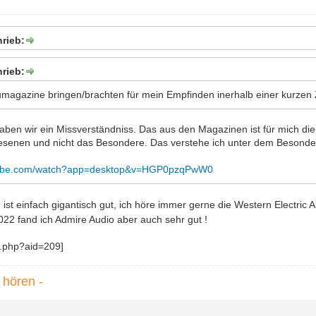
rieb:
hrieb:
magazine bringen/brachten für mein Empfinden inerhalb einer kurzen 
haben wir ein Missverständniss. Das aus den Magazinen ist für mich d
senen und nicht das Besondere. Das verstehe ich unter dem Besond
utube.com/watch?app=desktop&v=HGP0pzqPwW0
 ist einfach gigantisch gut, ich höre immer gerne die Western Electr
022 fand ich Admire Audio aber auch sehr gut !
u hören -