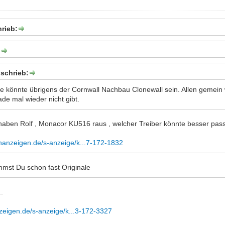
rieb:
:
schrieb:
ive könnte übrigens der Cornwall Nachbau Clonewall sein. Allen gemein 
de mal wieder nicht gibt.
 haben Rolf , Monacor KU516 raus , welcher Treiber könnte besser pa
inanzeigen.de/s-anzeige/k...7-172-1832
st Du schon fast Originale
..
nzeigen.de/s-anzeige/k...3-172-3327