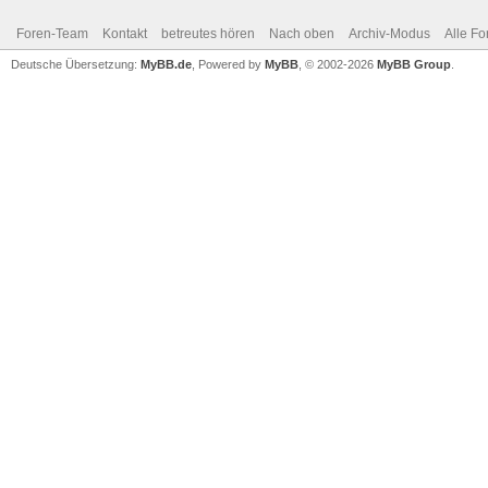
Foren-Team
Kontakt
betreutes hören
Nach oben
Archiv-Modus
Alle Fo
Deutsche Übersetzung:
MyBB.de
, Powered by
MyBB
, © 2002-2026
MyBB Group
.