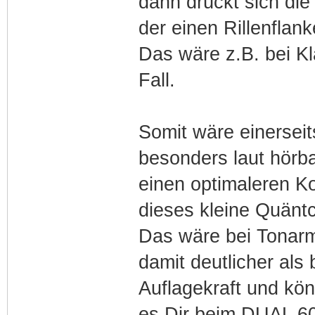
dann drückt sich die
der einen Rillenflank
Das wäre z.B. bei Kl
Fall.
Somit wäre einersei
besonders laut hörba
einen optimaleren Ko
dieses kleine Quänt
Das wäre bei Tonarm
damit deutlicher als 
Auflagekraft und kön
es Dir beim DUAL 604