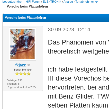
betreutes hören - HiFi Forum
›
ELEKTRONIK
›
Analog
›
Tonabnehmer
Vorecho beim Plattenhören
Vorecho beim Plattenhören
30.09.2023, 12:14
Das Phänomen von Vo
theoretisch weitgehen
fkjazz
ich habe festgestell
Senior Member
III diese Vorechos be
Beiträge: 298
Themen: 8
hervortreten, bei a
Registriert seit: Jan 2022
mit Benz Glider, TW
selben Platten kaum 