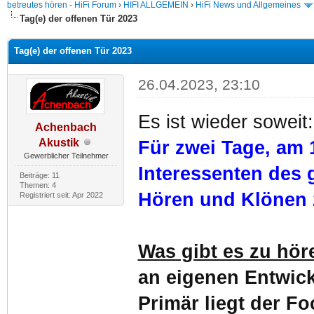
betreutes hören - HiFi Forum
›
HIFI ALLGEMEIN
›
HiFi News und Allgemeines
Tag(e) der offenen Tür 2023
Tag(e) der offenen Tür 2023
26.04.2023, 23:10
Es ist wieder soweit:
Achenbach
Akustik
Für zwei Tage, am 1
Gewerblicher Teilnehmer
Interessenten des 
Beiträge: 11
Themen: 4
Hören und Klönen 
Registriert seit: Apr 2022
Was gibt es zu hör
an eigenen Entwic
Primär liegt der Fo