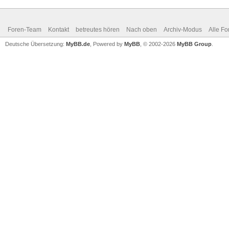
Foren-Team
Kontakt
betreutes hören
Nach oben
Archiv-Modus
Alle Fo
Deutsche Übersetzung:
MyBB.de
, Powered by
MyBB
, © 2002-2026
MyBB Group
.