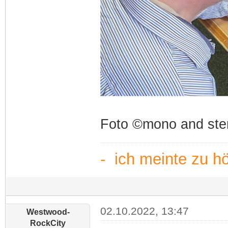
Foto ©mono and ste
- ich meinte zu h
02.10.2022, 13:47
Westwood-
RockCity