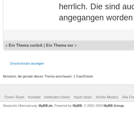
herrlich. Die sind a
angegangen worden ..
«
Ein Thema zurück
|
Ein Thema vor
»
Druckversion anzeigen
Benutzer, die gerade dieses Thema anschauen: 1 Gast/Gäste
Foren-Team
Kontakt
betreutes hören
Nach oben
Archiv-Modus
Alle Fo
Deutsche Übersetzung:
MyBB.de
, Powered by
MyBB
, © 2002-2026
MyBB Group
.