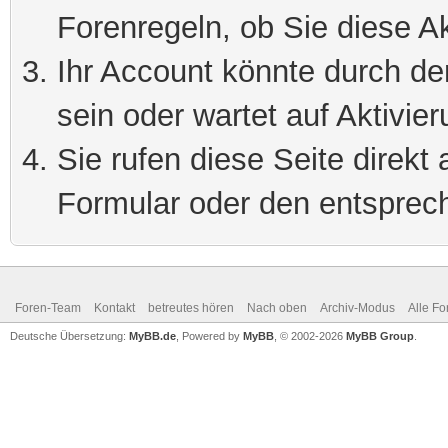
Forenregeln, ob Sie diese Ak
Ihr Account könnte durch de
sein oder wartet auf Aktivier
Sie rufen diese Seite direkt
Formular oder den entsprec
Foren-Team
Kontakt
betreutes hören
Nach oben
Archiv-Modus
Alle Fo
Deutsche Übersetzung:
MyBB.de
, Powered by
MyBB
, © 2002-2026
MyBB Group
.