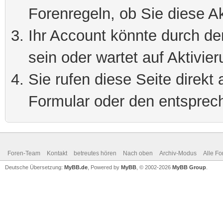
Forenregeln, ob Sie diese Ak
Ihr Account könnte durch de
sein oder wartet auf Aktivier
Sie rufen diese Seite direkt
Formular oder den entsprec
Foren-Team
Kontakt
betreutes hören
Nach oben
Archiv-Modus
Alle Fo
Deutsche Übersetzung:
MyBB.de
, Powered by
MyBB
, © 2002-2026
MyBB Group
.