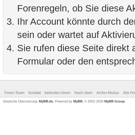
Forenregeln, ob Sie diese Ak
Ihr Account könnte durch de
sein oder wartet auf Aktivier
Sie rufen diese Seite direkt
Formular oder den entsprec
Foren-Team
Kontakt
betreutes hören
Nach oben
Archiv-Modus
Alle Fo
Deutsche Übersetzung:
MyBB.de
, Powered by
MyBB
, © 2002-2026
MyBB Group
.