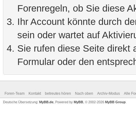
Forenregeln, ob Sie diese Ak
Ihr Account könnte durch de
sein oder wartet auf Aktivier
Sie rufen diese Seite direkt
Formular oder den entsprec
Foren-Team
Kontakt
betreutes hören
Nach oben
Archiv-Modus
Alle Fo
Deutsche Übersetzung:
MyBB.de
, Powered by
MyBB
, © 2002-2026
MyBB Group
.