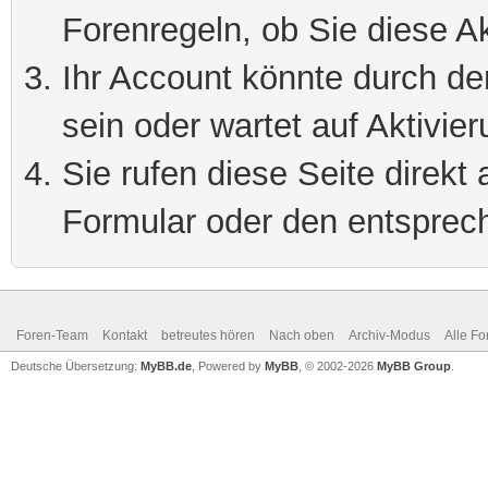
Forenregeln, ob Sie diese Ak
Ihr Account könnte durch de
sein oder wartet auf Aktivier
Sie rufen diese Seite direkt
Formular oder den entsprec
Foren-Team
Kontakt
betreutes hören
Nach oben
Archiv-Modus
Alle Fo
Deutsche Übersetzung:
MyBB.de
, Powered by
MyBB
, © 2002-2026
MyBB Group
.