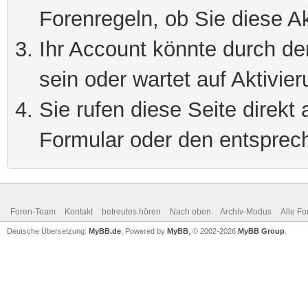
Forenregeln, ob Sie diese Ak
Ihr Account könnte durch de
sein oder wartet auf Aktivier
Sie rufen diese Seite direkt
Formular oder den entsprec
Foren-Team
Kontakt
betreutes hören
Nach oben
Archiv-Modus
Alle Fo
Deutsche Übersetzung:
MyBB.de
, Powered by
MyBB
, © 2002-2026
MyBB Group
.