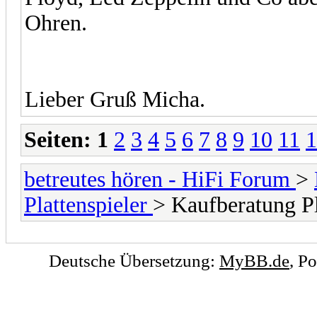
Ohren.
Lieber Gruß Micha.
Seiten:
1
2
3
4
5
6
7
8
9
10
11
1
betreutes hören - HiFi Forum
>
Plattenspieler
> Kaufberatung Pl
Deutsche Übersetzung:
MyBB.de
, P