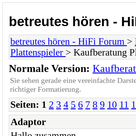
betreutes hören - H
betreutes hören - HiFi Forum
>
Plattenspieler
> Kaufberatung Pl
Normale Version:
Kaufberat
Sie sehen gerade eine vereinfachte Darst
richtiger Formatierung.
Seiten:
1
2
3
4
5
6
7
8
9
10
11
1
Adaptor
Hallo zusammen,