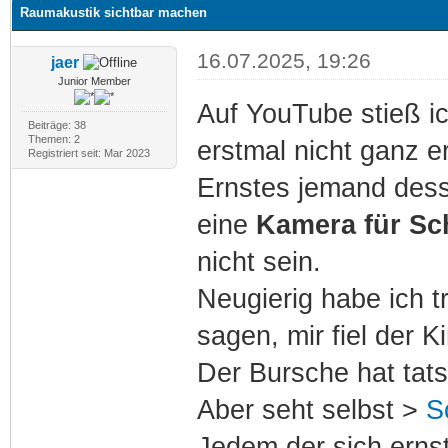
Raumakustik sichtbar machen
16.07.2025, 19:26
jaer
Junior Member
Auf YouTube stieß ic
Beiträge: 38
Themen: 2
erstmal nicht ganz e
Registriert seit: Mar 2023
Ernstes jemand desse
eine
Kamera für Sch
nicht sein.
Neugierig habe ich t
sagen, mir fiel der 
Der Bursche hat tat
Aber seht selbst >
S
Jedem der sich ernsth