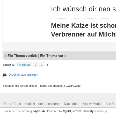
Ich wünsch dir nen 
Meine Katze ist schon
Verbrenner auf Milc
«
Ein Thema zurück
|
Ein Thema vor
»
Seiten (3):
« Zurück
1
2
3
Druckversion anzeigen
Benutzer, die gerade dieses Thema anschauen: 2 Gast/Gäste
Foren-Team
Kontakt
betreutes hören
Nach oben
Archiv-Modus
Alle Fo
Deutsche Übersetzung:
MyBB.de
, Powered by
MyBB
, © 2002-2026
MyBB Group
.