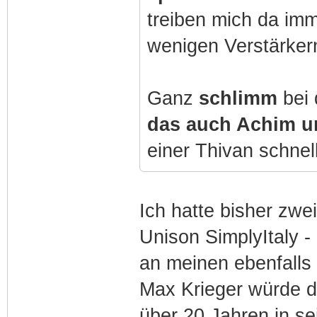
treiben mich da im
wenigen Verstärkern
Ganz
schlimm
bei
das auch Achim u
einer Thivan schnell
Ich hatte bisher zw
Unison SimplyItaly 
an meinen ebenfalls
Max Krieger würde di
über 20 Jahren in s