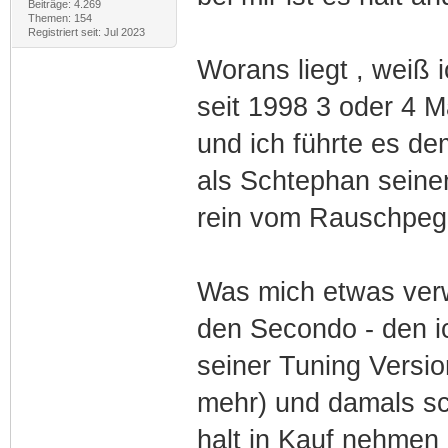
Beiträge: 4.269
Themen: 154
Registriert seit: Jul 2023
Worans liegt , weiß 
seit 1998 3 oder 4 M
und ich führte es de
als Schtephan seine
rein vom Rauschpege
Was mich etwas verw
den Secondo - den ich
seiner Tuning Versio
mehr) und damals sch
halt in Kauf nehmen