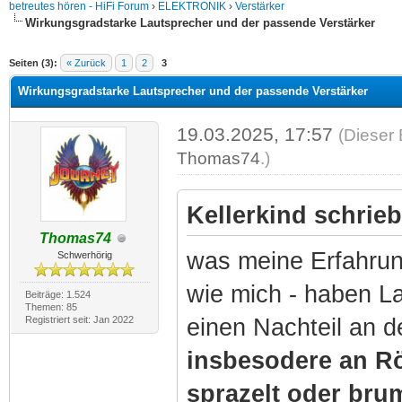
betreutes hören - HiFi Forum
›
ELEKTRONIK
›
Verstärker
Wirkungsgradstarke Lautsprecher und der passende Verstärker
Seiten (3):
« Zurück
1
2
3
Wirkungsgradstarke Lautsprecher und der passende Verstärker
19.03.2025, 17:57
(Dieser 
Thomas74
.)
Kellerkind schrieb
Thomas74
was meine Erfahrun
Schwerhörig
wie mich - haben L
Beiträge: 1.524
Themen: 85
Registriert seit: Jan 2022
einen Nachteil an d
insbesodere an Rö
sprazelt oder bru