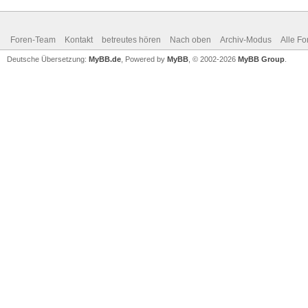
Foren-Team
Kontakt
betreutes hören
Nach oben
Archiv-Modus
Alle Fo
Deutsche Übersetzung:
MyBB.de
, Powered by
MyBB
, © 2002-2026
MyBB Group
.