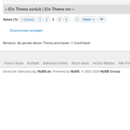
«
Ein Thema zurück
|
Ein Thema vor
»
Seiten (7):
« Zurück
1
2
3
4
5
…
7
Weiter »
Druckversion anzeigen
Benutzer, die gerade dieses Thema anschauen: 1 Gast/Gäste
Foren-Team
Kontakt
betreutes hören
Nach oben
Archiv-Modus
Alle Fo
Deutsche Übersetzung:
MyBB.de
, Powered by
MyBB
, © 2002-2026
MyBB Group
.