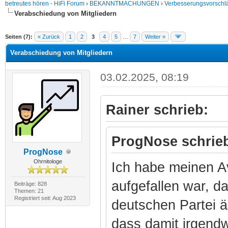
betreutes hören - HiFi Forum
›
BEKANNTMACHUNGEN
›
Verbesserungsvorsch
Verabschiedung von Mitgliedern
Seiten (7):
« Zurück
1
2
3
4
5
…
7
Weiter »
Verabschiedung von Mitgliedern
03.02.2025, 08:19
Rainer schrieb:
ProgNose schrie
ProgNose
Ohrnitologe
Ich habe meinen A
aufgefallen war, d
Beiträge: 828
Themen: 21
Registriert seit: Aug 2023
deutschen Partei ä
dass damit irgend