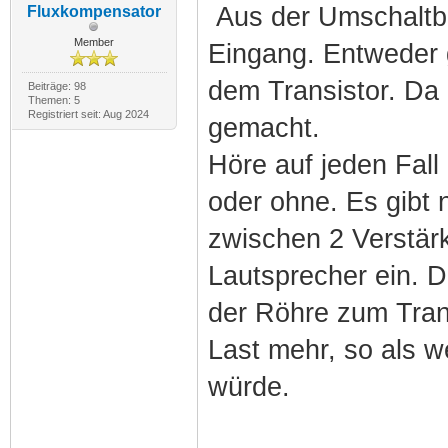
Aus der Umschaltbo
Fluxkompensator
Member
Eingang. Entweder g
dem Transistor. Da 
Beiträge: 98
Themen: 5
Registriert seit: Aug 2024
gemacht.
Höre auf jeden Fall
oder ohne. Es gibt
zwischen 2 Verstärk
Lautsprecher ein. D
der Röhre zum Tran
Last mehr, so als w
würde.