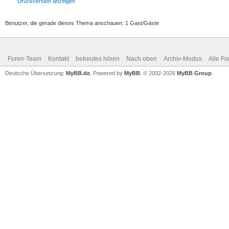
Druckversion anzeigen
Benutzer, die gerade dieses Thema anschauen: 1 Gast/Gäste
Foren-Team
Kontakt
betreutes hören
Nach oben
Archiv-Modus
Alle Fo
Deutsche Übersetzung:
MyBB.de
, Powered by
MyBB
, © 2002-2026
MyBB Group
.