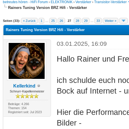
betreutes hören - HiFi Forum
›
ELEKTRONIK
›
Verstärker
›
Transistor-Verstärker
Rainers Tuning Version BRZ Hifi - Verstärker
Seiten (33):
« Zurück
1
…
25
26
27
28
29
…
33
Weiter »
Rainers Tuning Version BRZ Hifi - Verstärker
03.01.2025, 16:09
Hallo Rainer und Fr
ich schulde euch noc
Kellerkind
Bock auf Internet - 
Schnurr-Kapellenmeister
Beiträge: 4.266
Themen: 154
Hier die Performanc
Registriert seit: Jul 2023
Bilder -