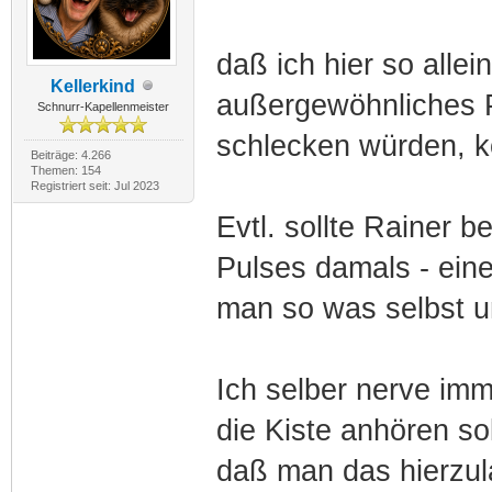
daß ich hier so alle
Kellerkind
außergewöhnliches P
Schnurr-Kapellenmeister
schlecken würden, kö
Beiträge: 4.266
Themen: 154
Registriert seit: Jul 2023
Evtl. sollte Rainer 
Pulses damals - eine
man so was selbst 
Ich selber nerve imm
die Kiste anhören so
daß man das hierzul