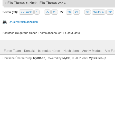
«
Ein Thema zurück
|
Ein Thema vor
»
Seiten (33):
« Zurück
1
…
25
26
27
28
29
…
33
Weiter »
Druckversion anzeigen
Benutzer, die gerade dieses Thema anschauen: 1 Gast/Gäste
Foren-Team
Kontakt
betreutes hören
Nach oben
Archiv-Modus
Alle Fo
Deutsche Übersetzung:
MyBB.de
, Powered by
MyBB
, © 2002-2026
MyBB Group
.