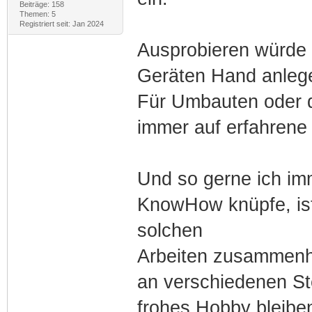
Beiträge: 158
Themen: 5
Registriert seit: Jan 2024
Ausprobieren würde 
Geräten Hand anlegen
Für Umbauten oder d
immer auf erfahrene
Und so gerne ich im
KnowHow knüpfe, ist
solchen
Arbeiten zusammenhä
an verschiedenen Ste
frohes Hobby bleibe