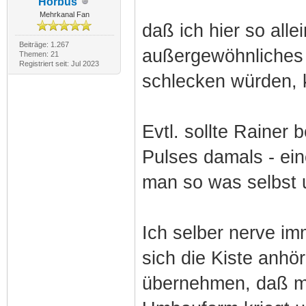
Horbus
Mehrkanal Fan
daß ich hier so all
Beiträge: 1.267
außergewöhnliches 
Themen: 21
Registriert seit: Jul 2023
schlecken würden, k
Evtl. sollte Rainer
Pulses damals - ein
man so was selbst
Ich selber nerve im
sich die Kiste anhör
übernehmen, daß ma