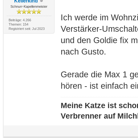
Kellerkind
Schnurr-Kapellenmeister
Ich werde im Wohnz
Beiträge: 4.266
Themen: 154
Verstärker-Umschalt
Registriert seit: Jul 2023
und den Goldie fix mi
nach Gusto.
Gerade die Max 1 ged
hören - ist einfach e
Meine Katze ist schon
Verbrenner auf Milc