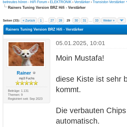
betreutes hören - HiFi Forum
›
ELEKTRONIK
›
Verstärker
›
Transistor-Verstärker
Rainers Tuning Version BRZ Hifi - Verstärker
Seiten (33):
« Zurück
1
…
27
28
29
30
31
…
33
Weiter »
Rainers Tuning Version BRZ Hifi - Verstärker
05.01.2025, 10:01
Moin Mustafa!
Rainer
diese Kiste ist sehr
mp3 Fuchs
kommt.
Beiträge: 1.131
Themen: 9
Registriert seit: Sep 2023
Die verbauten Chip
automatisch.