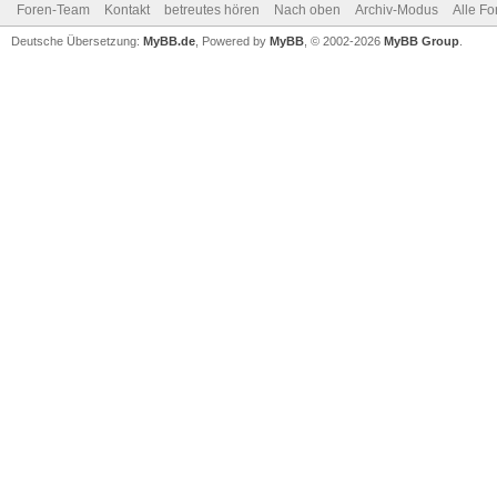
Foren-Team
Kontakt
betreutes hören
Nach oben
Archiv-Modus
Alle Fo
Deutsche Übersetzung:
MyBB.de
, Powered by
MyBB
, © 2002-2026
MyBB Group
.