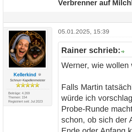
Verbrenner auf Milc
05.01.2025, 15:39
Rainer schrieb:
Werner, wie wollen
Kellerkind
Schnurr-Kapellenmeister
Falls Martin tatsäc
Beiträge: 4.269
würde ich vorschlag
Themen: 154
Registriert seit: Jul 2023
Probe-Runde macht 
schon, ob sich der
Ende oder Anfang ka