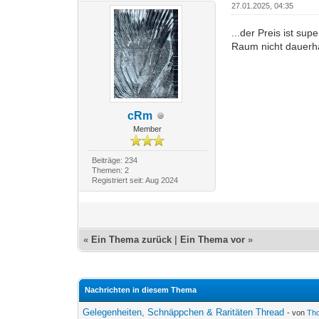
27.01.2025, 04:35
...der Preis ist su
Raum nicht dauerhaf
cRm
Member
Beiträge: 234
Themen: 2
Registriert seit: Aug 2024
«
Ein Thema zurück
|
Ein Thema vor
»
Nachrichten in diesem Thema
Gelegenheiten, Schnäppchen & Raritäten Thread
- von
Th