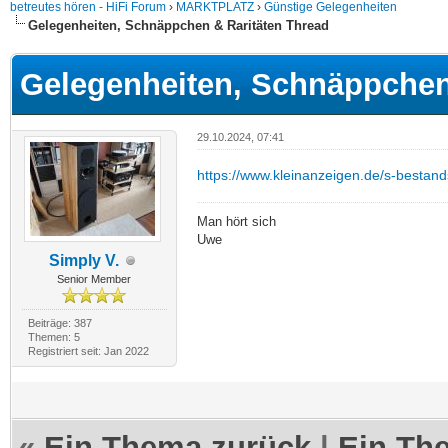
betreutes hören - HiFi Forum
›
MARKTPLATZ
›
Günstige Gelegenheiten
Gelegenheiten, Schnäppchen & Raritäten Thread
Gelegenheiten, Schnäppchen
29.10.2024, 07:41
https://www.kleinanzeigen.de/s-bestan
Man hört sich
Uwe
Simply V.
Senior Member
Beiträge: 387
Themen: 5
Registriert seit: Jan 2022
«
Ein Thema zurück
|
Ein Th