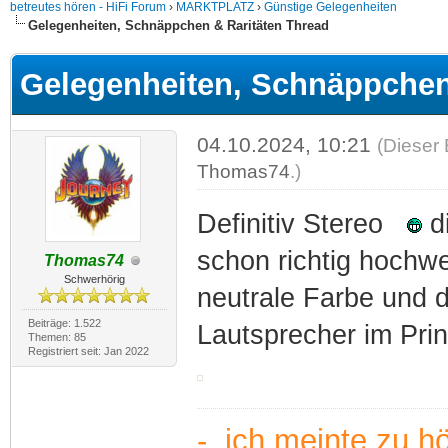
betreutes hören - HiFi Forum
›
MARKTPLATZ
›
Günstige Gelegenheiten
Gelegenheiten, Schnäppchen & Raritäten Thread
Gelegenheiten, Schnäppchen
04.10.2024, 10:21
(Dieser 
Thomas74
.)
Definitiv Stereo
di
schon richtig hochwe
Thomas74
Schwerhörig
neutrale Farbe und
Beiträge: 1.522
Lautsprecher im Pri
Themen: 85
Registriert seit: Jan 2022
- ich meinte zu h