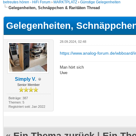
betreutes hören - HiFi Forum
›
MARKTPLATZ
›
Günstige Gelegenheiten
Gelegenheiten, Schnäppchen & Raritäten Thread
Gelegenheiten, Schnäppchen
28.09.2024, 02:48
https://www.analog-forum.de/wbboard/i
Man hört sich
Uwe
Simply V.
Senior Member
Beiträge: 387
Themen: 5
Registriert seit: Jan 2022
«
Ein Thema zurück
|
Ein Th