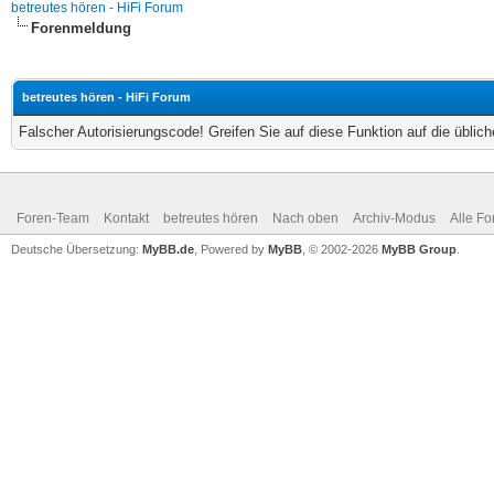
betreutes hören - HiFi Forum
Forenmeldung
betreutes hören - HiFi Forum
Falscher Autorisierungscode! Greifen Sie auf diese Funktion auf die übli
Foren-Team
Kontakt
betreutes hören
Nach oben
Archiv-Modus
Alle Fo
Deutsche Übersetzung:
MyBB.de
, Powered by
MyBB
, © 2002-2026
MyBB Group
.