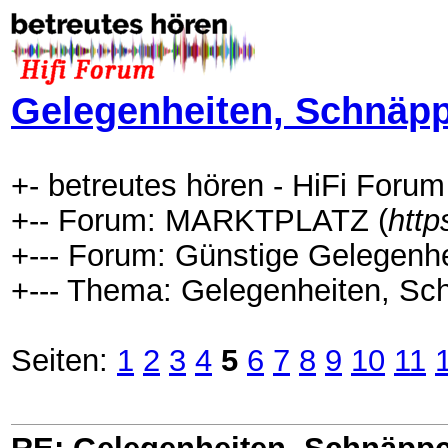
Gelegenheiten, Schnäpp
+- betreutes hören - HiFi Forum
+-- Forum: MARKTPLATZ (
http
+--- Forum: Günstige Gelegenhe
+--- Thema: Gelegenheiten, Sc
Seiten:
1
2
3
4
5
6
7
8
9
10
11