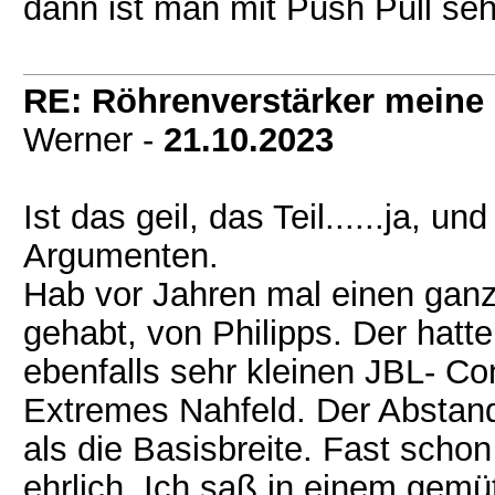
dann ist man mit Push Pull seh
RE: Röhrenverstärker meine 
Werner -
21.10.2023
Ist das geil, das Teil......ja, u
Argumenten.
Hab vor Jahren mal einen ganz
gehabt, von Philipps. Der hatt
ebenfalls sehr kleinen JBL- Con
Extremes Nahfeld. Der Abstand
als die Basisbreite. Fast scho
ehrlich. Ich saß in einem gemü