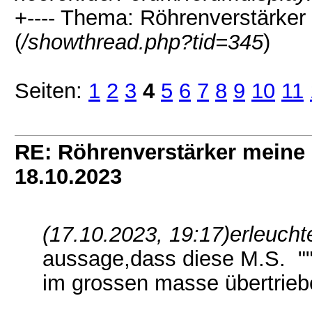
+---- Thema: Röhrenverstärker
(
/showthread.php?tid=345
)
Seiten:
1
2
3
4
5
6
7
8
9
10
11
RE: Röhrenverstärker meine 
18.10.2023
(17.10.2023, 19:17)
erleucht
aussage,dass diese M.S. """d
im grossen masse übertrie