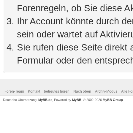
Forenregeln, ob Sie diese Ak
Ihr Account könnte durch de
sein oder wartet auf Aktivier
Sie rufen diese Seite direkt
Formular oder den entsprec
Foren-Team
Kontakt
betreutes hören
Nach oben
Archiv-Modus
Alle Fo
Deutsche Übersetzung:
MyBB.de
, Powered by
MyBB
, © 2002-2026
MyBB Group
.