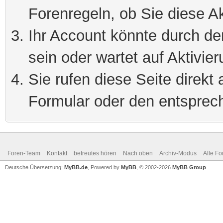
Forenregeln, ob Sie diese Ak
Ihr Account könnte durch de
sein oder wartet auf Aktivier
Sie rufen diese Seite direkt
Formular oder den entsprec
Foren-Team
Kontakt
betreutes hören
Nach oben
Archiv-Modus
Alle Fo
Deutsche Übersetzung:
MyBB.de
, Powered by
MyBB
, © 2002-2026
MyBB Group
.