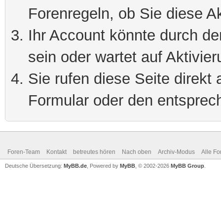
Forenregeln, ob Sie diese Ak
Ihr Account könnte durch de
sein oder wartet auf Aktivier
Sie rufen diese Seite direkt
Formular oder den entsprec
Foren-Team
Kontakt
betreutes hören
Nach oben
Archiv-Modus
Alle Fo
Deutsche Übersetzung:
MyBB.de
, Powered by
MyBB
, © 2002-2026
MyBB Group
.