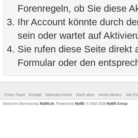
Forenregeln, ob Sie diese Ak
Ihr Account könnte durch de
sein oder wartet auf Aktivier
Sie rufen diese Seite direkt
Formular oder den entsprec
Foren-Team
Kontakt
betreutes hören
Nach oben
Archiv-Modus
Alle Fo
Deutsche Übersetzung:
MyBB.de
, Powered by
MyBB
, © 2002-2026
MyBB Group
.