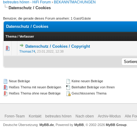
betreutes hören - HiFi Forum
›
BEKANNTMACHUNGEN
Datenschutz / Cookies
Benutzer, die gerade dieses Forum ansehen: 1 Gast/Gäste
Datenschutz / Cookies
Thema
/
Verfasser
Datenschutz / Cookies / Copyright
Thomas74
,
23.01.2022, 12:38
Neue Beiträge
Keine neuen Beiträge
Heißes Thema mit neuen Beiträgen
Beinhaltet Beiträge von Ihnen
Heißes Thema ohne neue Beiträge
Geschlossenes Thema
Foren-Team
Kontakt
betreutes hören
Nach oben
Archiv-Modus
Alle Fo
Deutsche Übersetzung:
MyBB.de
, Powered by
MyBB
, © 2002-2026
MyBB Group
.