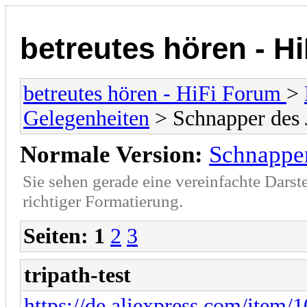
betreutes hören - H
betreutes hören - HiFi Forum
>
Gelegenheiten
> Schnapper des 
Normale Version:
Schnapper
Sie sehen gerade eine vereinfachte Darst
richtiger Formatierung.
Seiten:
1
2
3
tripath-test
https://de.aliexpress.com/ite