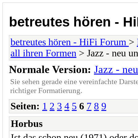
betreutes hören - H
betreutes hören - HiFi Forum
>
all ihren Formen
> Jazz - neu un
Normale Version:
Jazz - ne
Sie sehen gerade eine vereinfachte Darst
richtiger Formatierung.
Seiten:
1
2
3
4
5
6
7
8
9
Horbus
Ist das schon neu (1971) oder do