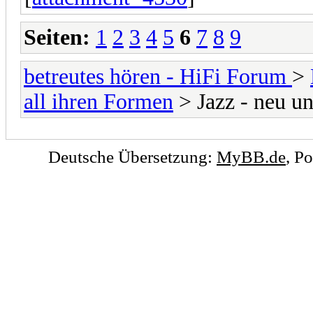
Seiten:
1
2
3
4
5
6
7
8
9
betreutes hören - HiFi Forum
>
all ihren Formen
> Jazz - neu un
Deutsche Übersetzung:
MyBB.de
, P