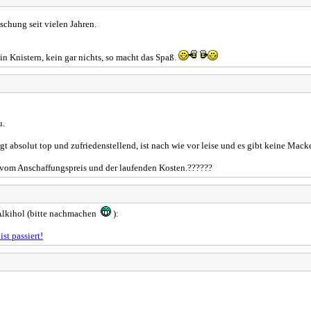
chung seit vielen Jahren.
ein Knistern, kein gar nichts, so macht das Spaß.
u.
 absolut top und zufriedenstellend, ist nach wie vor leise und es gibt keine Mac
vom Anschaffungspreis und der laufenden Kosten.??????
Alkihol (bitte nachmachen
):
st passiert!