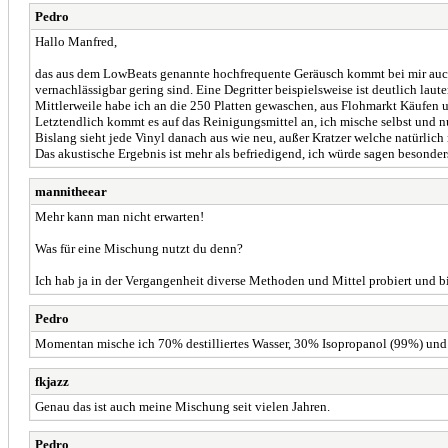
Pedro
Hallo Manfred,
das aus dem LowBeats genannte hochfrequente Geräusch kommt bei mir auch vo
vernachlässigbar gering sind. Eine Degritter beispielsweise ist deutlich la
Mittlerweile habe ich an die 250 Platten gewaschen, aus Flohmarkt Käufen 
Letztendlich kommt es auf das Reinigungsmittel an, ich mische selbst und
Bislang sieht jede Vinyl danach aus wie neu, außer Kratzer welche natürlich 
Das akustische Ergebnis ist mehr als befriedigend, ich würde sagen besonder
mannitheear
Mehr kann man nicht erwarten!
Was für eine Mischung nutzt du denn?
Ich hab ja in der Vergangenheit diverse Methoden und Mittel probiert und 
Pedro
Momentan mische ich 70% destilliertes Wasser, 30% Isopropanol (99%) und 
fkjazz
Genau das ist auch meine Mischung seit vielen Jahren.
Pedro