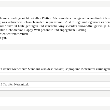
r, allerdings nicht bei allen Platten. Als besonders unangenehm empfinde ich es e
uter, was wahrscheinlich auch an der Frequenz von 120kHz liegt, im Gegensatz zu de
und Konvolut Ersteigerungen und sämtliche Vinyls werden einwandfrei gereinigt. E
 nutze nicht die von Happy Well genannte und angegebene Lösung.
nicht entfernt werden.
s gut.
bin immer wieder zum Standard, also dest. Wasser, Isoprop und Netzmittel zurückg
5 Tropfen Netzmittel.