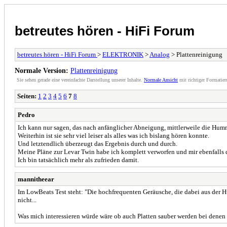
betreutes hören - HiFi Forum
betreutes hören - HiFi Forum
>
ELEKTRONIK
>
Analog
> Plattenreinigung
Normale Version:
Plattenreinigung
Sie sehen gerade eine vereinfachte Darstellung unserer Inhalte.
Normale Ansicht
mit richtiger Formatier
Seiten:
1
2
3
4
5
6
7
8
Pedro
Ich kann nur sagen, das nach anfänglicher Abneigung, mittlerweile die Hum
Weiterhin ist sie sehr viel leiser als alles was ich bislang hören konnte.
Und letztendlich überzeugt das Ergebnis durch und durch.
Meine Pläne zur Levar Twin habe ich komplett verworfen und mir ebenfalls
Ich bin tatsächlich mehr als zufrieden damit.
mannitheear
Im LowBeats Test steht: "Die hochfrequenten Geräusche, die dabei aus der H
nicht...
Was mich interessieren würde wäre ob auch Platten sauber werden bei denen 