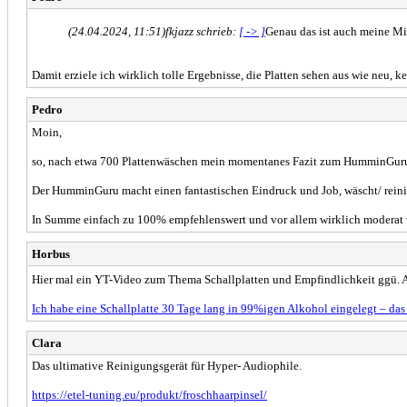
(24.04.2024, 11:51)
fkjazz schrieb:
[ -> ]
Genau das ist auch meine Mis
Damit erziele ich wirklich tolle Ergebnisse, die Platten sehen aus wie neu, k
Pedro
Moin,
so, nach etwa 700 Plattenwäschen mein momentanes Fazit zum HumminGur
Der HumminGuru macht einen fantastischen Eindruck und Job, wäscht/ reinigt
In Summe einfach zu 100% empfehlenswert und vor allem wirklich moderat 
Horbus
Hier mal ein YT-Video zum Thema Schallplatten und Empfindlichkeit ggü. 
Ich habe eine Schallplatte 30 Tage lang in 99%igen Alkohol eingelegt – das i
Clara
Das ultimative Reinigungsgerät für Hyper- Audiophile.
https://etel-tuning.eu/produkt/froschhaarpinsel/